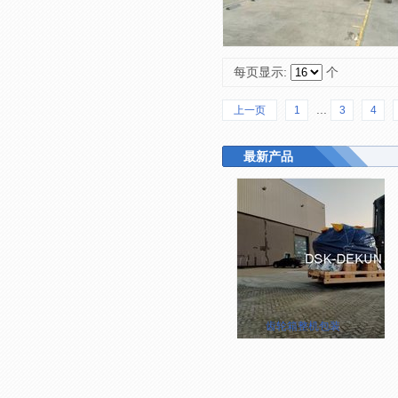
每页显示:
个
...
上一页
1
3
4
最新产品
齿轮箱整机包装