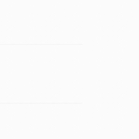
。
。
。