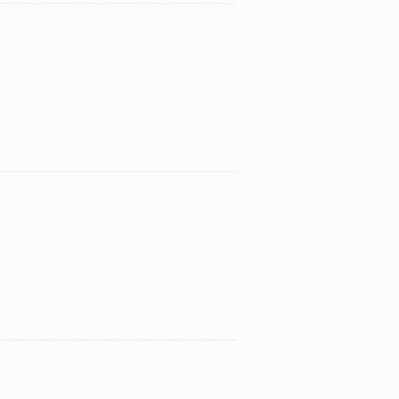
。
。
。