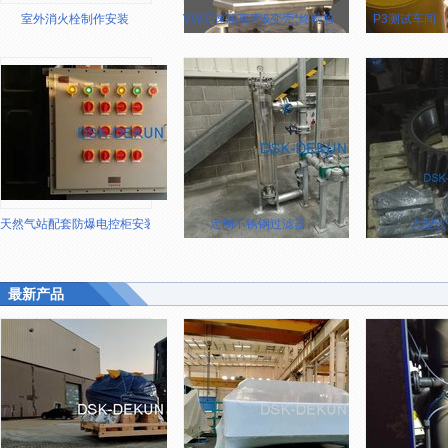
室外消火栓制作安装
VW变速箱离壳&变壳*终检验工装
P3测试车间
天然气站配套防爆电控柜安装
定制不锈钢过滤器
大型线
最新产品