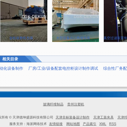
齿轮箱整机包装
大型设备出口热缩包装
真空过滤装置年
相关目录
动化设备制作
厂房/工业/设备配套电控柜设计制作调试
综合性厂务配
玻璃纤维制品
贵州注塑机
权所有 © 天津德坤盛源科技有限公司
天津非标装备设计制作
天津工装夹具
天津
服务支持：海派网络技术
友情链接
网站地图
产品索引
XML
RSS