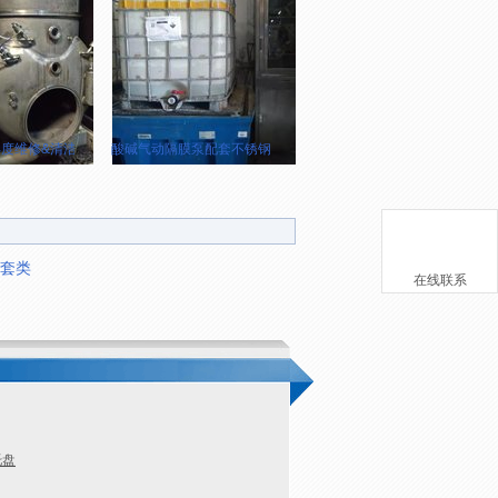
度维修&清洁
酸碱气动隔膜泵配套不锈钢（316）收纳柜制作&安装
套类
在线联系
托盘