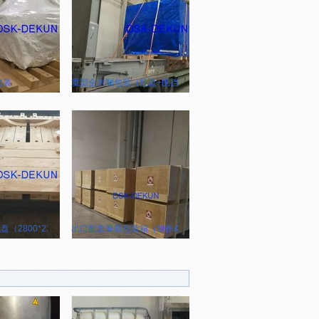
）
包装
重型全木制包装（托盘+围挡）
（2800*2300）
出口配套重载包装箱（制作&现场包装作业）