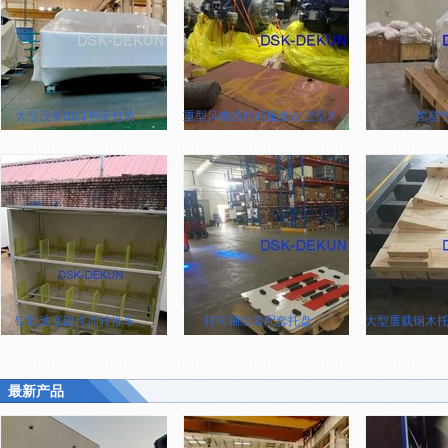
大型设备出口热缩包装
重型风电齿轮箱配套改进型木制托盘（承重:33吨
热塑
铝制油底部件周转推车
转向轴组装配套托盘
大型重载钢木托盘
最新产品