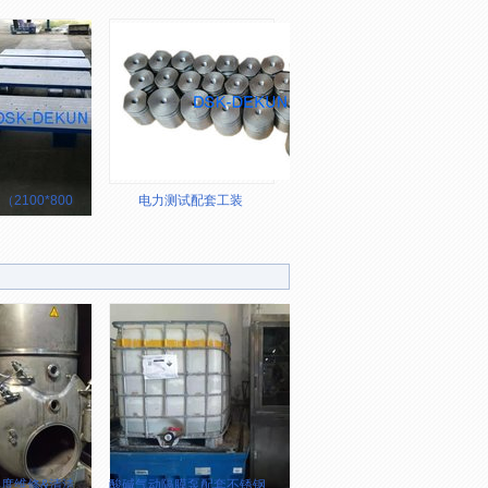
100*800*250）
电力测试配套工装
度维修&清洁
酸碱气动隔膜泵配套不锈钢（316）收纳柜制作&安装