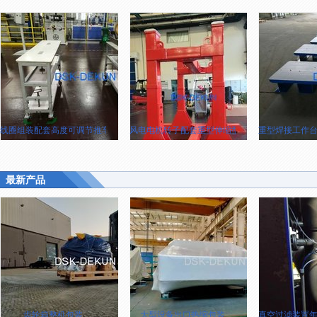
线圈组装配套高度可调节推车
风电电机转子配套重型伸缩型支持框架
重型焊接工作台（2
最新产品
齿轮箱整机包装
大型设备出口热缩包装
真空过滤装置年