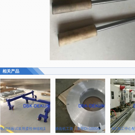
相关产品
电梯轿厢试装用柔性伸缩框架
插齿机工装（直径D=1000mm）
NC加工中心