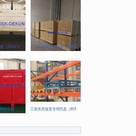
（2800*2300）
出口配套重载包装箱（制作&现场包装作业）
用物流箱
工装夹具放置专用托盘（附带卡位）