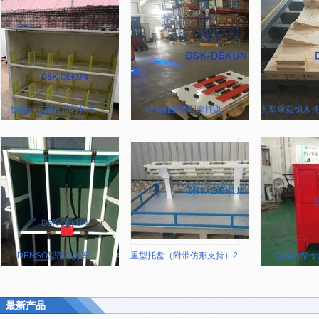
铝制油底部件周转推车
转向轴组装配套托盘
大型重载钢木托盘
DENSO型部品推车
重型托盘（附带仿形支持）2.6M*1.3M
品检内部专
最新产品