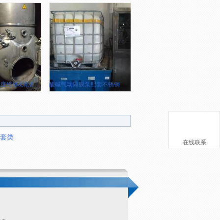
度维修&清洁
酸碱气动隔膜泵配套不锈钢（316）收纳柜制作&安装
套类
在线联系