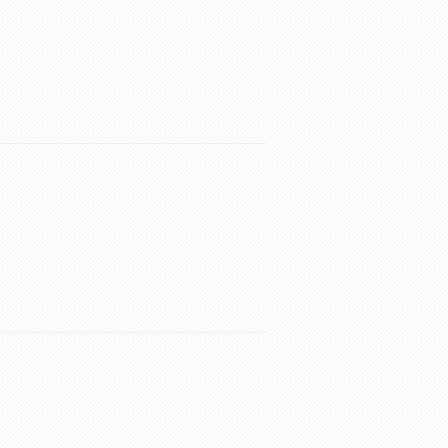
。
。
。