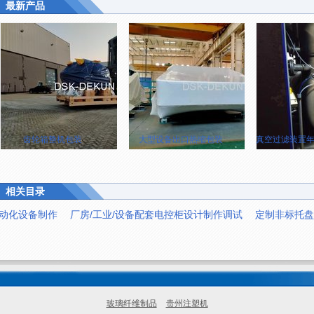
最新产品
齿轮箱整机包装
大型设备出口热缩包装
真空过滤装置年
相关目录
动化设备制作
厂房/工业/设备配套电控柜设计制作调试
定制非标托盘
玻璃纤维制品
贵州注塑机