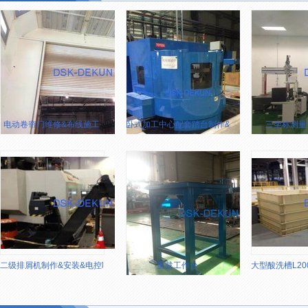
电动卷帘门维修&布线施工
卧式加工中心配套踏台制作&安装
三坐标测量
二级排屑机制作&安装&电控联动
重载工作台
大型酸洗槽L2000