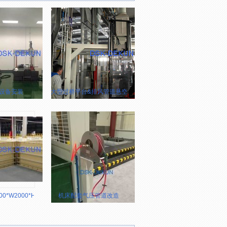
设备安装
大型过桥平台&排风管道悬空改造
*W2000*H2000
机床配套气压管道改造