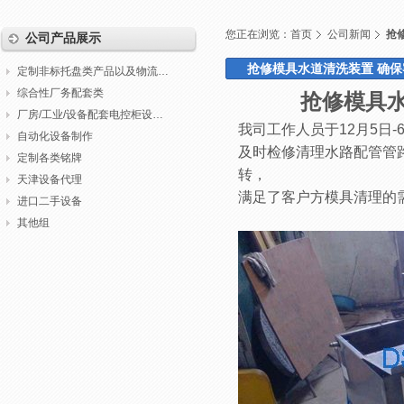
您正在浏览：
首页
公司新闻
抢修
公司产品展示
抢修模具水道清洗装置 确保客户
定制非标托盘类产品以及物流包装
综合性厂务配套类
抢修模具水道
厂房/工业/设备配套电控柜设计制作调试
我司工作人员于12月5日
自动化设备制作
及时检修清理水路配管管
定制各类铭牌
转，
天津设备代理
满足了客户方模具清理的
进口二手设备
其他组