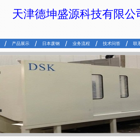
天津德坤盛源科技有限公
产品展示
日本废钢
业务流程
技术问答
联