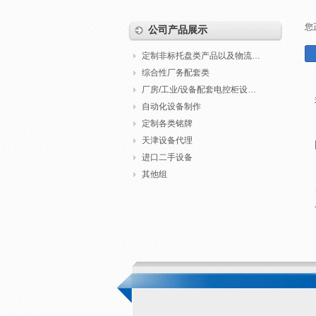
您
公司产品展示
定制非标托盘类产品以及物流包装
综合性厂务配套类
厂房/工业/设备配套电控柜设计制作调试
自动化设备制作
定制各类铭牌
天津设备代理
进口二手设备
其他组