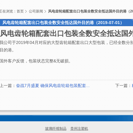
正在浏览：
首页
公司新闻
风电齿轮箱配套出口包装全数安全抵达国外目的港（2019
风电齿轮箱配套出口包装全数安全抵达国外目的港（2019-07-01）
风电齿轮箱配套出口包装全数安全抵达国外目的
我公司于2019年04月对应的大型齿轮箱配套出口大型包装，已经全数分
目的港。
国外客户反馈，包装状态完整&无破损。
上一篇：
奋战7月盛夏 确保风电齿轮箱包装配套...
下一篇：
玻璃纤维制品
贵州注塑机