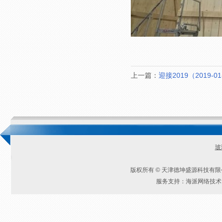
上一篇：
迎接2019（2019-01
玻
版权所有 © 天津德坤盛源科技有
服务支持：海派网络技