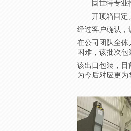
固世特专业打
开顶箱固定
经过客户确认，
在公司团队全体
困难，该批次包
该出口包装，目
为今后对应更为