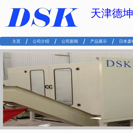
天津德
主页
公司介绍
公司新闻
产品展示
日本废