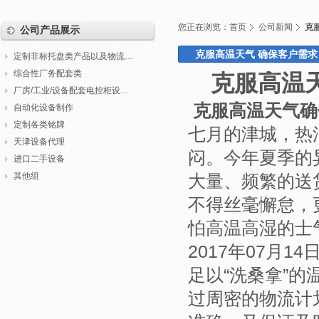
您正在浏览：
首页
公司新闻
克服
公司产品展示
克服高温天气 确保客户需求（2
定制非标托盘类产品以及物流包装
综合性厂务配套类
克服高温天
厂房/工业/设备配套电控柜设计制作调试
克服高温天气
确
自动化设备制作
定制各类铭牌
七月的津城，热
天津设备代理
闷。今年夏季的
进口二手设备
其他组
大量、频繁的送
不得丝毫懈怠，
怕高温高湿的士
2017年07月
足以“洗桑拿”
过周密的物流计