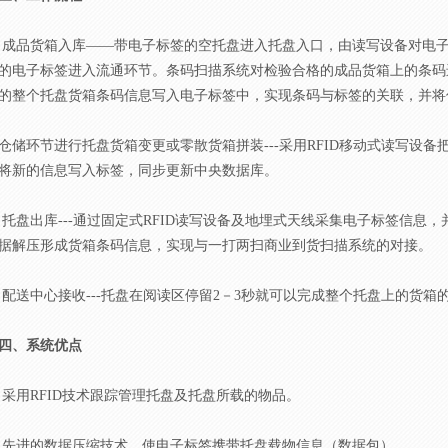
成品货箱入库——带电子标签的空托盘进入托盘入口，由读写设备对电
的电子标签进入流通环节。条码扫描系统对检验合格的成品货箱上的条码
的整个托盘货箱条码信息写入电子标签中，实现条码与标签的关联，并将
仓储环节进行托盘货箱变更或零散货箱拼装---采用RFID移动式读写设
将新的信息写入标签，同步更新中央数据库。
托盘出库---通过固定式RFID读写设备及地埋式天线采集电子标签信息
据解压形成货箱条码信息，实现与一打两扫商业到货扫描系统的对接。
配送中心接收---托盘在阅读区停留2－3秒就可以完成整个托盘上的货
四、系统优点
采用RFID技术跟踪管理托盘及托盘所载的物品。
先进的数据压缩技术，使电子标签携带托盘载物信息（数据包）。